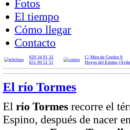
Fotos
El tiempo
Cómo llegar
Contacto
920 34 91 32
C/ Mira de Gredos 9
651 09 51 51
Hoyos del Espino (Ávila
El río Tormes
El
río Tormes
recorre el t
Espino, después de nacer e